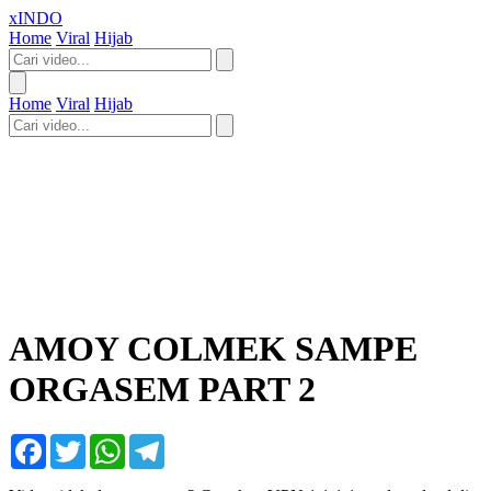
xINDO
Home
Viral
Hijab
Home
Viral
Hijab
AMOY COLMEK SAMPE
ORGASEM PART 2
Facebook
Twitter
WhatsApp
Telegram