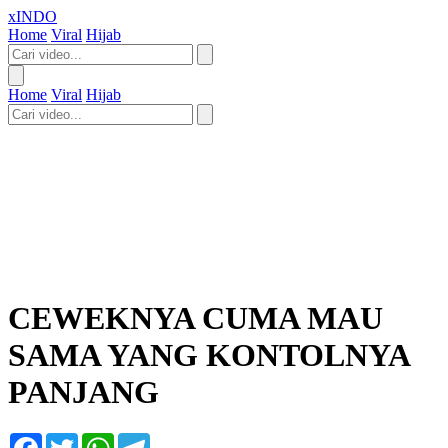
xINDO
Home
Viral
Hijab
Home
Viral
Hijab
CEWEKNYA CUMA MAU
SAMA YANG KONTOLNYA
PANJANG
Facebook
Twitter
WhatsApp
Telegram