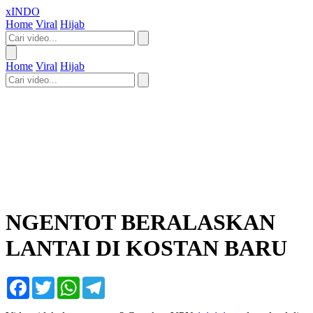
xINDO
Home
Viral
Hijab
Home
Viral
Hijab
NGENTOT BERALASKAN
LANTAI DI KOSTAN BARU
Facebook
Twitter
WhatsApp
Telegram