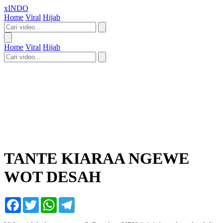
xINDO
Home
Viral
Hijab
Home
Viral
Hijab
TANTE KIARAA NGEWE
WOT DESAH
Facebook
Twitter
WhatsApp
Telegram