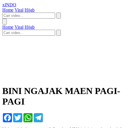
xINDO
Home
Viral
Hijab
Home
Viral
Hijab
BINI NGAJAK MAEN PAGI-
PAGI
Facebook
Twitter
WhatsApp
Telegram