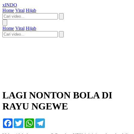
xINDO
Home
Viral
Hijab
Home
Viral
Hijab
LAGI NONTON BOLA DI
RAYU NGEWE
Facebook
Twitter
WhatsApp
Telegram