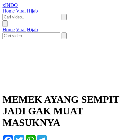
xINDO
Home
Viral
Hijab
Home
Viral
Hijab
MEMEK AYANG SEMPIT
JADI GAK MUAT
MASUKNYA
Facebook
Twitter
WhatsApp
Telegram