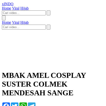
xINDO
Home
Viral
Hijab
Home
Viral
Hijab
MBAK AMEL COSPLAY
SUSTER COLMEK
MENDESAH SANGE
Facebook
Twitter
WhatsApp
Telegram