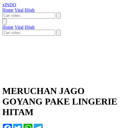
xINDO
Home
Viral
Hijab
Home
Viral
Hijab
MERUCHAN JAGO
GOYANG PAKE LINGERIE
HITAM
Facebook
Twitter
WhatsApp
Telegram