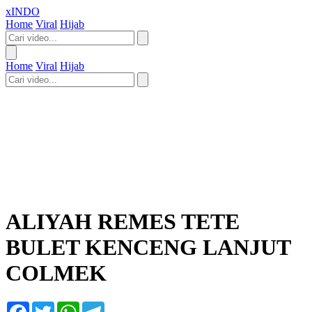
xINDO
Home
Viral
Hijab
Home
Viral
Hijab
ALIYAH REMES TETE
BULET KENCENG LANJUT
COLMEK
Facebook
Twitter
WhatsApp
Telegram