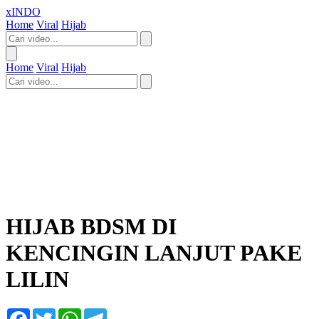
xINDO
Home
Viral
Hijab
Home
Viral
Hijab
HIJAB BDSM DI
KENCINGIN LANJUT PAKE
LILIN
Facebook
Twitter
WhatsApp
Telegram