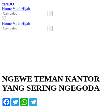
xINDO
Home
Viral
Hijab
Home
Viral
Hijab
NGEWE TEMAN KANTOR
YANG SERING NGEGODA
Facebook
Twitter
WhatsApp
Telegram