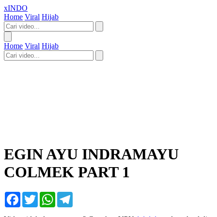
xINDO
Home
Viral
Hijab
Home
Viral
Hijab
EGIN AYU INDRAMAYU
COLMEK PART 1
Facebook
Twitter
WhatsApp
Telegram