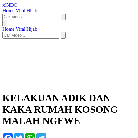
xINDO
Home
Viral
Hijab
Home
Viral
Hijab
KELAKUAN ADIK DAN
KAKA RUMAH KOSONG
MALAH NGEWE
Facebook
Twitter
WhatsApp
Telegram