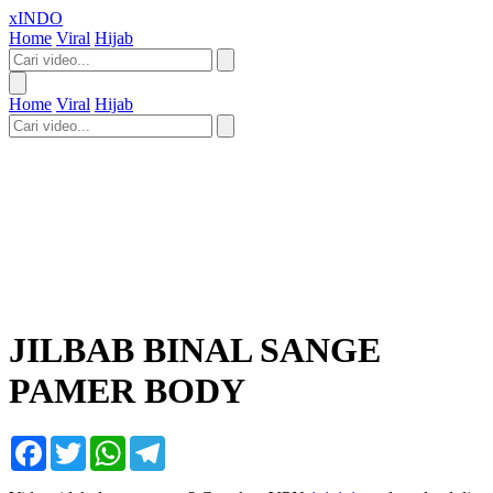
xINDO
Home
Viral
Hijab
Home
Viral
Hijab
JILBAB BINAL SANGE
PAMER BODY
Facebook
Twitter
WhatsApp
Telegram