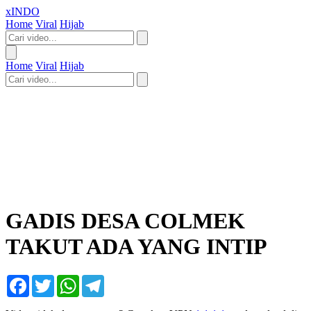
xINDO
Home
Viral
Hijab
Home
Viral
Hijab
GADIS DESA COLMEK
TAKUT ADA YANG INTIP
Facebook
Twitter
WhatsApp
Telegram