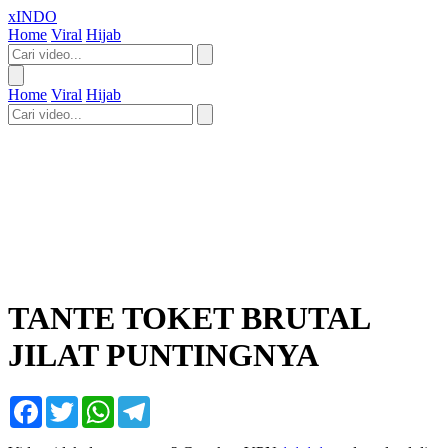
xINDO
Home
Viral
Hijab
Home
Viral
Hijab
TANTE TOKET BRUTAL
JILAT PUNTINGNYA
Facebook
Twitter
WhatsApp
Telegram