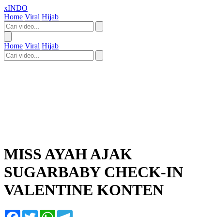
xINDO
Home
Viral
Hijab
Home
Viral
Hijab
MISS AYAH AJAK
SUGARBABY CHECK-IN
VALENTINE KONTEN
Facebook
Twitter
WhatsApp
Telegram