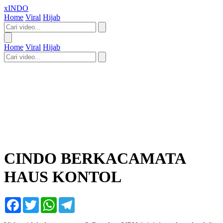
xINDO
Home
Viral
Hijab
Home
Viral
Hijab
CINDO BERKACAMATA
HAUS KONTOL
Facebook
Twitter
WhatsApp
Telegram