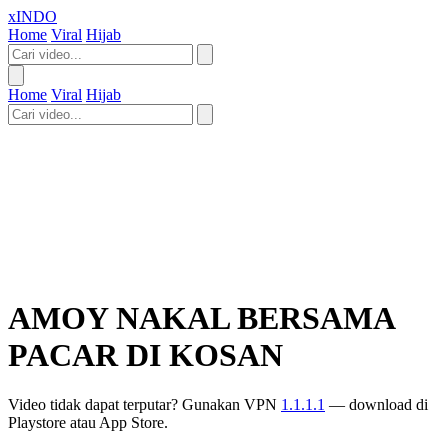
xINDO
Home
Viral
Hijab
Home
Viral
Hijab
AMOY NAKAL BERSAMA
PACAR DI KOSAN
Facebook
Twitter
WhatsApp
Telegram