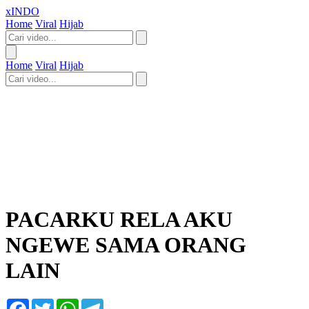
xINDO
Home
Viral
Hijab
Home
Viral
Hijab
PACARKU RELA AKU
NGEWE SAMA ORANG
LAIN
Facebook
Twitter
WhatsApp
Telegram