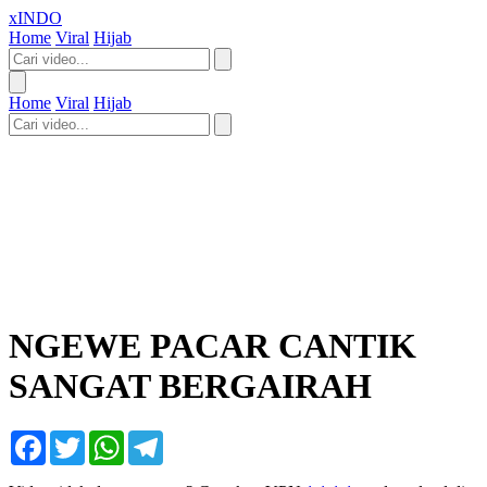
xINDO
Home
Viral
Hijab
Home
Viral
Hijab
NGEWE PACAR CANTIK
SANGAT BERGAIRAH
Facebook
Twitter
WhatsApp
Telegram