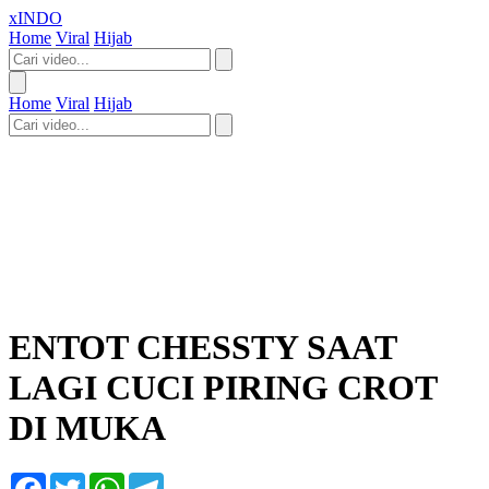
xINDO
Home
Viral
Hijab
Home
Viral
Hijab
ENTOT CHESSTY SAAT
LAGI CUCI PIRING CROT
DI MUKA
Facebook
Twitter
WhatsApp
Telegram