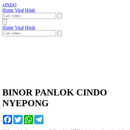
xINDO
Home
Viral
Hijab
Home
Viral
Hijab
BINOR PANLOK CINDO
NYEPONG
Facebook
Twitter
WhatsApp
Telegram