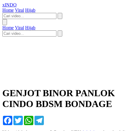
xINDO
Home
Viral
Hijab
Home
Viral
Hijab
GENJOT BINOR PANLOK
CINDO BDSM BONDAGE
Facebook
Twitter
WhatsApp
Telegram