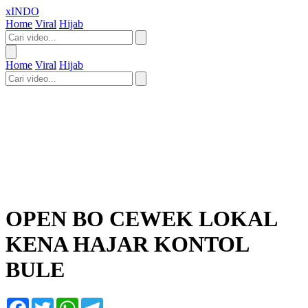
xINDO
Home
Viral
Hijab
Home
Viral
Hijab
OPEN BO CEWEK LOKAL
KENA HAJAR KONTOL
BULE
Facebook
Twitter
WhatsApp
Telegram