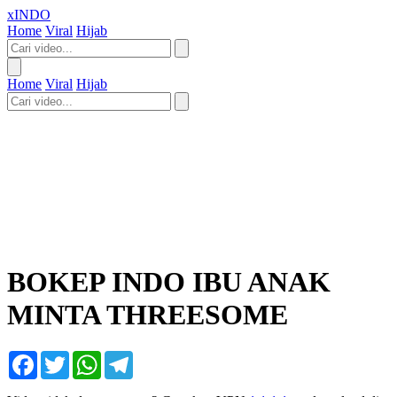
xINDO
Home
Viral
Hijab
Home
Viral
Hijab
BOKEP INDO IBU ANAK
MINTA THREESOME
Facebook
Twitter
WhatsApp
Telegram