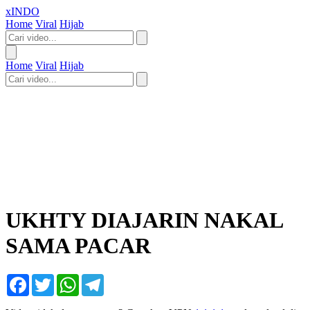
xINDO
Home
Viral
Hijab
Home
Viral
Hijab
UKHTY DIAJARIN NAKAL
SAMA PACAR
Facebook
Twitter
WhatsApp
Telegram