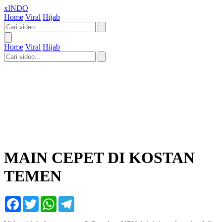
xINDO
Home
Viral
Hijab
Home
Viral
Hijab
MAIN CEPET DI KOSTAN
TEMEN
Facebook
Twitter
WhatsApp
Telegram