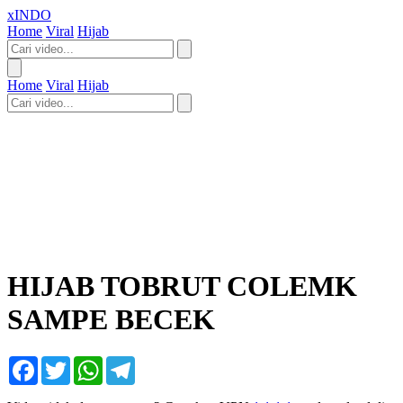
xINDO
Home
Viral
Hijab
Home
Viral
Hijab
HIJAB TOBRUT COLEMK
SAMPE BECEK
Facebook
Twitter
WhatsApp
Telegram