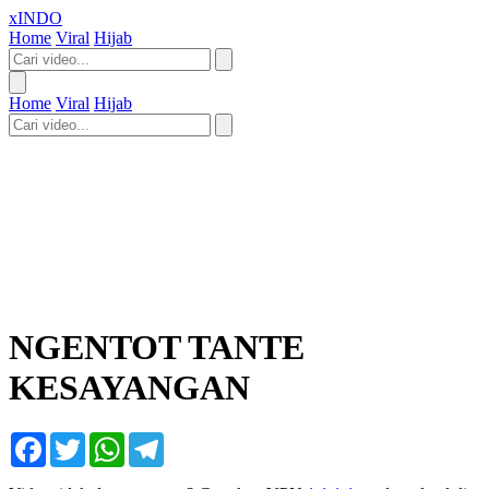
xINDO
Home
Viral
Hijab
Home
Viral
Hijab
NGENTOT TANTE
KESAYANGAN
Facebook
Twitter
WhatsApp
Telegram