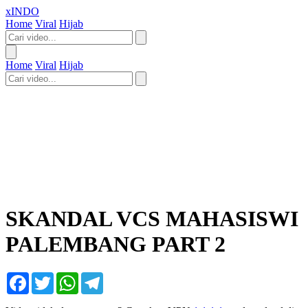
xINDO
Home
Viral
Hijab
Home
Viral
Hijab
SKANDAL VCS MAHASISWI
PALEMBANG PART 2
Facebook
Twitter
WhatsApp
Telegram