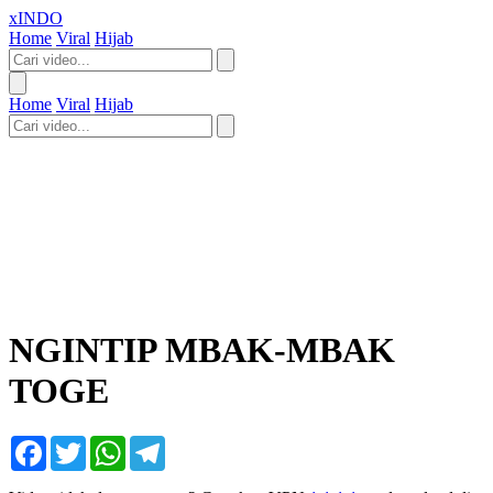
xINDO
Home
Viral
Hijab
Home
Viral
Hijab
NGINTIP MBAK-MBAK
TOGE
Facebook
Twitter
WhatsApp
Telegram