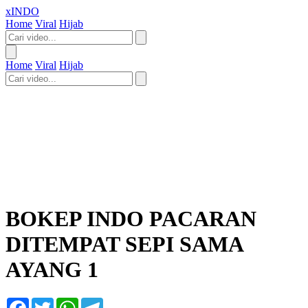
xINDO
Home
Viral
Hijab
Home
Viral
Hijab
BOKEP INDO PACARAN
DITEMPAT SEPI SAMA
AYANG 1
Facebook
Twitter
WhatsApp
Telegram