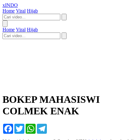
xINDO
Home
Viral
Hijab
Home
Viral
Hijab
BOKEP MAHASISWI
COLMEK ENAK
Facebook
Twitter
WhatsApp
Telegram