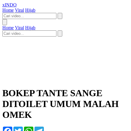
xINDO
Home
Viral
Hijab
Home
Viral
Hijab
BOKEP TANTE SANGE
DITOILET UMUM MALAH
OMEK
Facebook
Twitter
WhatsApp
Telegram