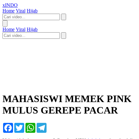
xINDO
Home
Viral
Hijab
Home
Viral
Hijab
MAHASISWI MEMEK PINK
MULUS GEREPE PACAR
Facebook
Twitter
WhatsApp
Telegram