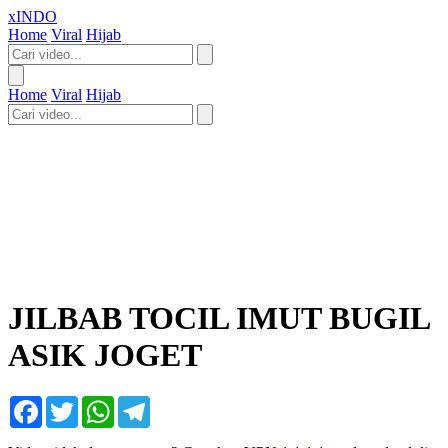
xINDO
Home
Viral
Hijab
Home
Viral
Hijab
JILBAB TOCIL IMUT BUGIL
ASIK JOGET
Facebook
Twitter
WhatsApp
Telegram