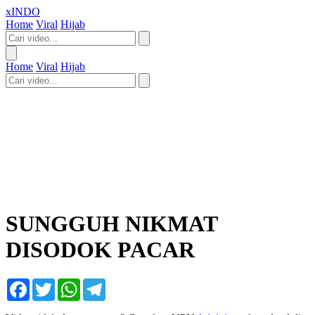
xINDO
Home
Viral
Hijab
Home
Viral
Hijab
SUNGGUH NIKMAT
DISODOK PACAR
Facebook
Twitter
WhatsApp
Telegram