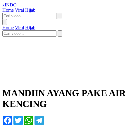
xINDO
Home
Viral
Hijab
Home
Viral
Hijab
MANDIIN AYANG PAKE AIR
KENCING
Facebook
Twitter
WhatsApp
Telegram