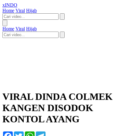
xINDO
Home
Viral
Hijab
Home
Viral
Hijab
VIRAL DINDA COLMEK
KANGEN DISODOK
KONTOL AYANG
Facebook
Twitter
WhatsApp
Telegram