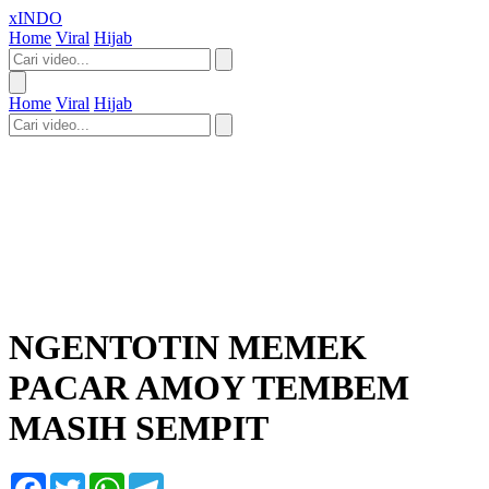
xINDO
Home
Viral
Hijab
Home
Viral
Hijab
NGENTOTIN MEMEK
PACAR AMOY TEMBEM
MASIH SEMPIT
Facebook
Twitter
WhatsApp
Telegram