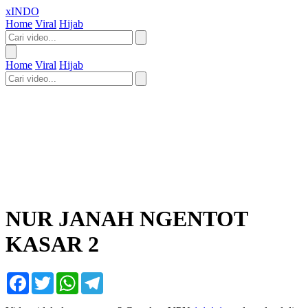
xINDO
Home
Viral
Hijab
Home
Viral
Hijab
NUR JANAH NGENTOT
KASAR 2
Facebook
Twitter
WhatsApp
Telegram