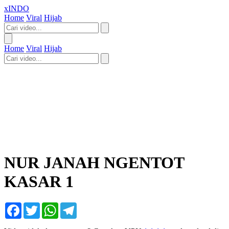
xINDO
Home
Viral
Hijab
Home
Viral
Hijab
NUR JANAH NGENTOT
KASAR 1
Facebook
Twitter
WhatsApp
Telegram