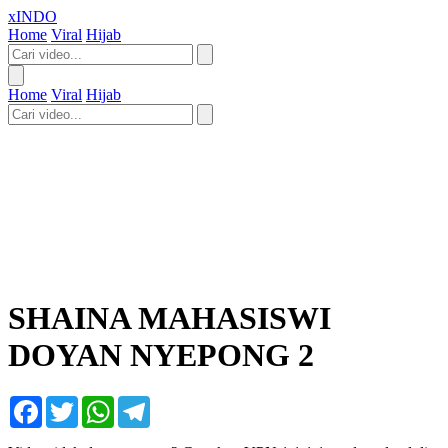
xINDO
Home
Viral
Hijab
Home
Viral
Hijab
SHAINA MAHASISWI
DOYAN NYEPONG 2
Facebook
Twitter
WhatsApp
Telegram