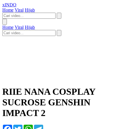
xINDO
Home
Viral
Hijab
Home
Viral
Hijab
RIIE NANA COSPLAY
SUCROSE GENSHIN
IMPACT 2
Facebook
Twitter
WhatsApp
Telegram