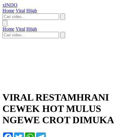
xINDO
Home
Viral
Hijab
Home
Viral
Hijab
VIRAL RESTAMHRANI
CEWEK HOT MULUS
NGEWE CROT DIMUKA
Facebook
Twitter
WhatsApp
Telegram