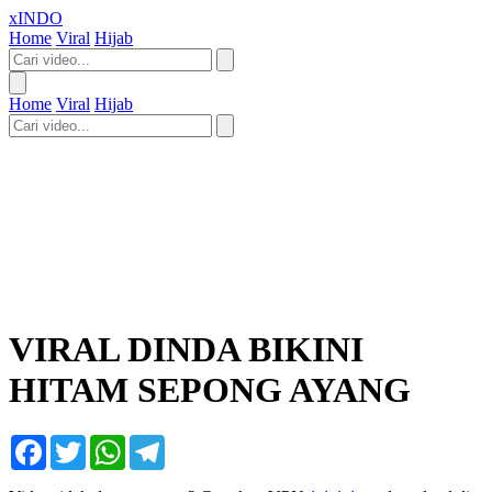
xINDO
Home
Viral
Hijab
Home
Viral
Hijab
VIRAL DINDA BIKINI
HITAM SEPONG AYANG
Facebook
Twitter
WhatsApp
Telegram