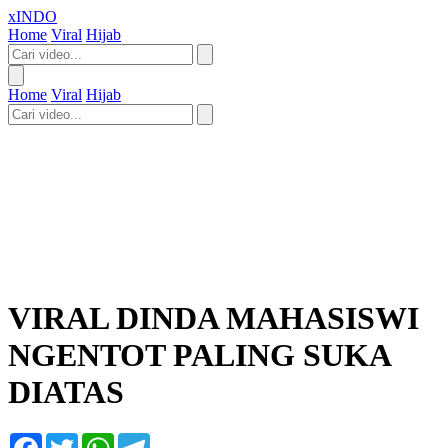
xINDO
Home
Viral
Hijab
Home
Viral
Hijab
VIRAL DINDA MAHASISWI
NGENTOT PALING SUKA
DIATAS
Facebook
Twitter
WhatsApp
Telegram