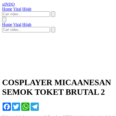
xINDO
Home
Viral
Hijab
Home
Viral
Hijab
COSPLAYER MICAANESAN
SEMOK TOKET BRUTAL 2
Facebook
Twitter
WhatsApp
Telegram